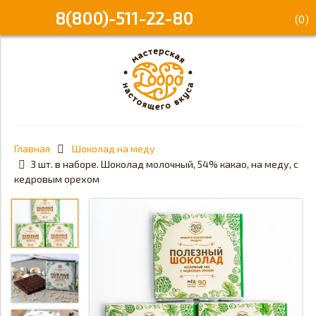
8(800)-511-22-80
(
0
)
Главная
Шоколад на меду
3 шт. в наборе. Шоколад молочный, 54% какао, на меду, с
кедровым орехом