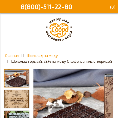
8(800)-511-22-80
(
0
)
Главная
Шоколад на меду
Шоколад горький, 72% на меду С кофе, ванилью, корицей