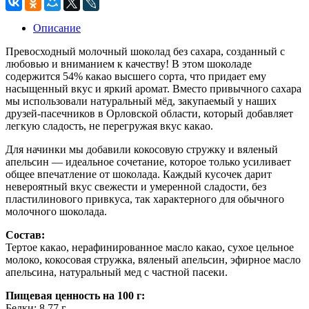
Описание
Превосходный молочный шоколад без сахара, созданный с
любовью и вниманием к качеству! В этом шоколаде
содержится 54% какао высшего сорта, что придает ему
насыщенный вкус и яркий аромат. Вместо привычного сахара
мы использовали натуральный мёд, закупаемый у наших
друзей-пасечников в Орловской области, который добавляет
легкую сладость, не перегружая вкус какао.
Для начинки мы добавили кокосовую стружку и вяленый
апельсин — идеальное сочетание, которое только усиливает
общее впечатление от шоколада. Каждый кусочек дарит
невероятный вкус свежести и умеренной сладости, без
пластилинового привкуса, так характерного для обычного
молочного шоколада.
Состав:
Тертое какао, нерафинированное масло какао, сухое цельное
молоко, кокосовая стружка, вяленый апельсин, эфирное масло
апельсина, натуральный мед с частной пасеки.
Пищевая ценность на 100 г:
Белки: 8,77 г