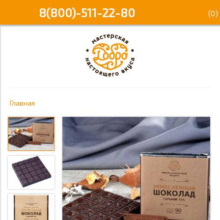
8(800)-511-22-80
(
0
)
Главная