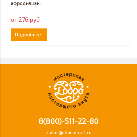
афродизиак...
от 276 руб
Подробнее
8(800)-511-22-80
zakaz@chococraft.ru